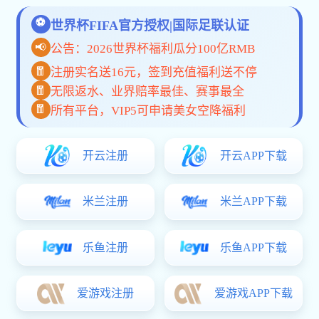
613 浏览
2023年建材家居行业最新动态及市场趋势分析
行业现状与市场动态
在全球经济复苏的背景下，建材家居行业迎来了新的发展机遇。根
据最新的行业报告，预计2023年全球建材市场规模将达到1.5万亿
美元，年增长率将保持在5%左右。这一增长主要得益于城市化进程
的加快以及消费者对高品质生活的追求。